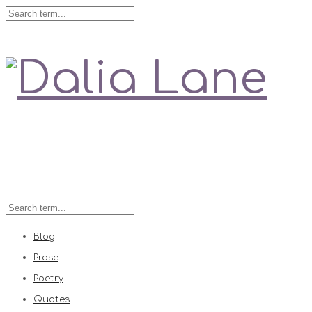
Love is always right
Blog
Prose
Poetry
Quotes