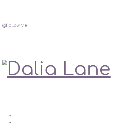
Instagram
@Follow Me!
My Social Links
Love is always right
Contact
Impressum