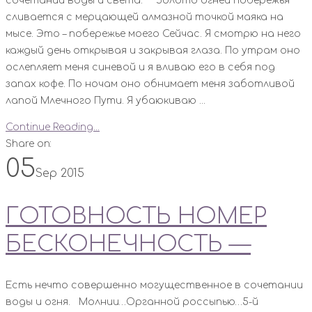
сочетании воды и света. Золото огней побережья
сливается с мерцающей алмазной точкой маяка на
мысе. Это – побережье моего Сейчас. Я смотрю на него
каждый день открывая и закрывая глаза. По утрам оно
ослепляет меня синевой и я вливаю его в себя под
запах кофе. По ночам оно обнимает меня заботливой
лапой Млечного Пути. Я убаюкиваю ...
Continue Reading...
Share on:
05
Sep 2015
ГОТОВНОСТЬ НОМЕР
БЕСКОНЕЧНОСТЬ —
Есть нечто совершенно могущественное в сочетании
воды и огня. Молнии…Органной россыпью…5-й