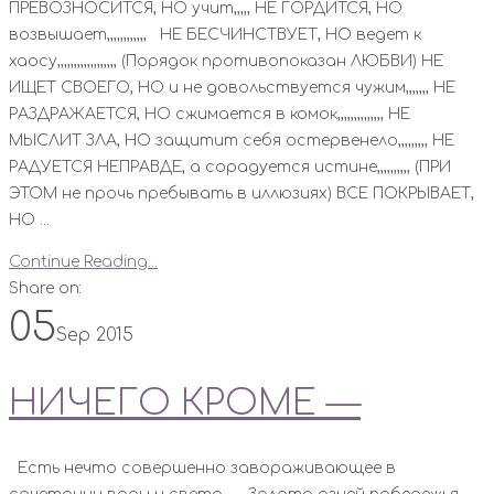
ПРЕВОЗНОСИТСЯ, НО учит,,,,, НЕ ГОРДИТСЯ, НО
возвышает,,,,,,,,,,,, НЕ БЕСЧИНСТВУЕТ, НО ведет к
хаосу,,,,,,,,,,,,,,,,,, (Порядок противопоказан ЛЮБВИ) НЕ
ИЩЕТ СВОЕГО, НО и не довольствуется чужим,,,,,,, НЕ
РАЗДРАЖАЕТСЯ, НО сжимается в комок,,,,,,,,,,,,,, НЕ
МЫСЛИТ ЗЛА, НО защитит себя остервенело,,,,,,,,, НЕ
РАДУЕТСЯ НЕПРАВДЕ, а сорадуется истине,,,,,,,,,, (ПРИ
ЭТОМ не прочь пребывать в иллюзиях) ВСЕ ПОКРЫВАЕТ,
НО ...
Continue Reading...
Share on:
05
Sep 2015
НИЧЕГО КРОМЕ —
Есть нечто совершенно завораживающее в