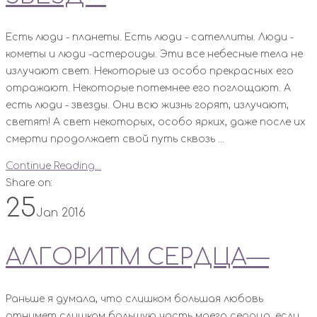
Есть люди - планеты. Есть люди - сателлиты. Люди -
кометы и люди -астероиды. Эти все небесные тела не
излучают свет. Некоторые из особо прекрасных его
отражают. Некоторые потемнее его поглощают. А
есть люди - звезды. Они всю жизнь горят, излучают,
светят! А свет некоторых, особо ярких, даже после их
смерти продолжает свой путь сквозь ...
Continue Reading...
Share on:
25
Jan 2016
АЛГОРИТМ СЕРДЦА—
Раньше я думала, что слишком большая любовь
отнимет слишком большую часть моего сердца, если