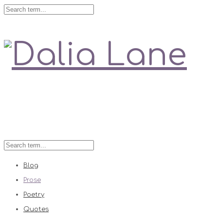
Love is always right
Blog
Prose
Poetry
Quotes