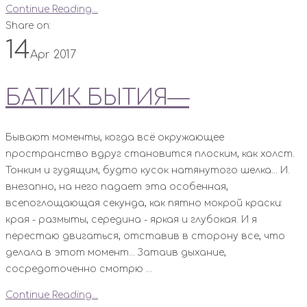
Continue Reading...
Share on:
14
Apr 2017
БАТИК БЫТИЯ—
Бывают моменты, когда всё окружающее
пространство вдруг становится плоским, как холст.
Тонким и гудящим, будто кусок натянутого шелка... И.
внезапно, на него падает эта особенная,
всепоглощающая секунда, как пятно мокрой краски:
края - размыты, середина - яркая и глубокая. И я
перестаю двигаться, отставив в сторону все, что
делала в этот момент... Затаив дыхание,
сосредоточенно смотрю ...
Continue Reading...