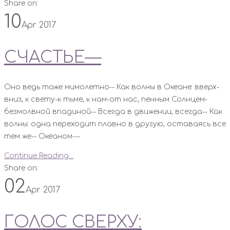
Share on:
10
Apr 2017
СЧАСТЬЕ—
Оно ведь тоже мимолетно-- Как волны в Океане: вверх-
вниз, к свету-к тьме, к нам-от нас, пенным Солнцем-
безмолвной впадиной-- Всегда в движении, всегда-- Как
волны: одна переходит плавно в другую, оставаясь все
тем же-- Океаном---
Continue Reading...
Share on:
02
Apr 2017
ГОЛОС СВЕРХУ: