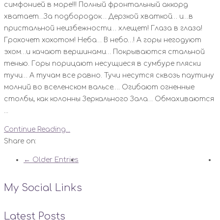
симфонией в море!!! Полный фронтальный аккорд
хватает…За подбородок… Дерзкой хваткой… и…в
пристальной неизбежности… хлещет! Глаза в глаза!
Грохочет хохотом! Неба… В небо…! А горы негодуют
эхом…и качают вершинами… Покрываются стальной
тенью. Горы порицают несущиеся в сумбуре пляски
тучи… А тучам все равно. Тучи несутся сквозь паутину
молний во вселенском вальсе…. Огибают огненные
столбы, как колонны Зеркального Зала… Обмахиваются
...
Continue Reading...
Share on:
← Older Entries
My Social Links
Latest Posts