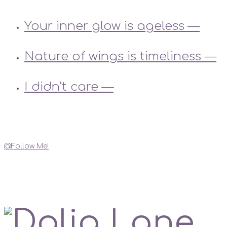
Your inner glow is ageless —
Nature of wings is timeliness —
I didn’t care —
Instagram
@Follow Me!
My Social Links