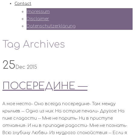
Contact
Impressum
Disclaimer
Datenschutzerklärung
Tag Archives
25
Dec 2015
ПОСЕРЕДИНЕ —
А мое место- Оно всегда посередине- Там: между
крыльев -- Одно из них: На острие печали- Другое: На
пике сладости -- Мне не парить- Ни в приступе
отчаяния- И ни в припадке радости- Мне не познать-
Всю глубину Любви- Из мудрого спокойствия -- Если я