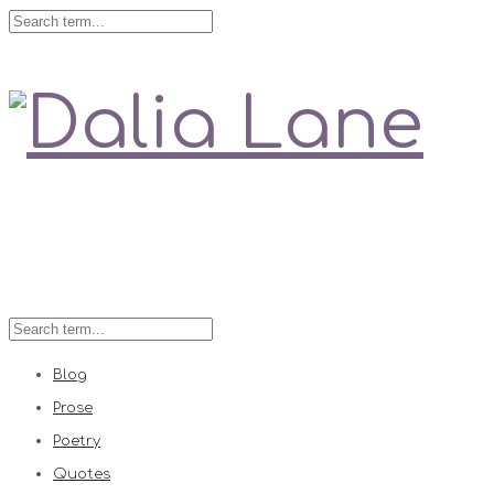
Love is always right
Blog
Prose
Poetry
Quotes