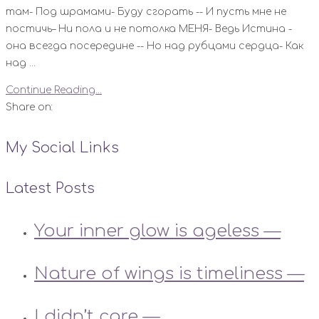
там- Под шрамами- Буду сгорать -- И пусть мне не
постичь– Ни пола и не потолка МЕНЯ- Ведь Истина -
она всегда посередине -- Но над рубцами сердца- Как
над ...
Continue Reading...
Share on:
My Social Links
Latest Posts
Your inner glow is ageless —
Nature of wings is timeliness —
I didn’t care —