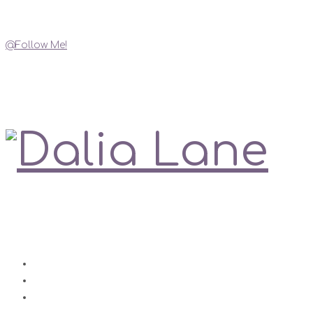
Instagram
@Follow Me!
My Social Links
Love is always right
Contact
Impressum
Disclaimer