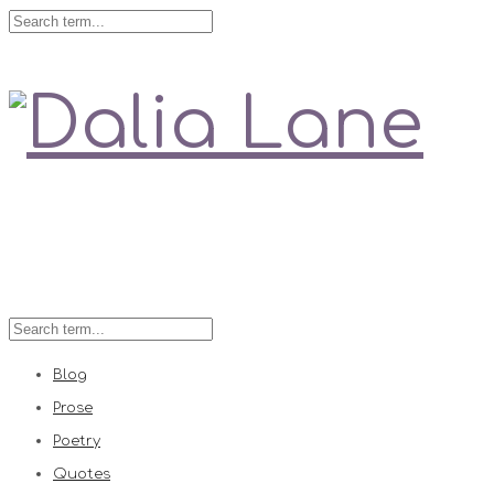
Love is always right
Blog
Prose
Poetry
Quotes